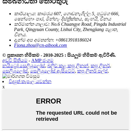
සම්බන්ධතා තොරතුරු
කාර්යාලය: කාමරය 607, ගොඩනැගිල්ල 5, පටුමග 666,
ෂෙන්හොං පාර, මින්හැං දිස්ත්‍රික්කය, ෂැංහයි, චීනය
කර්මාන්ත ශාලාව: No.6 Chuangye Road, Pingdu Industrial
Park, Qingyuan County, Lishui City, Zhengjiang පළාත,
චීනය.
දැන්ම අප අමතන්න: +08613918186024
Fiona.zhou@cn-aibook.com
© ප්‍රකාශන හිමිකම - 2010-2025 : සියලුම හිමිකම් ඇවිරිණි.
අඩවි සිතියම
-
AMP ජංගම
නයිට්‍රෝ සෙලියුලෝස්
,
බ්ලීච් කළ කපු ලිනන්
,
කපු ලිනර්
,
සෙලියුලෝස්
,
සෙලියුලෝස් ඇසිටේට්
,
කපු ලිනර් පල්ප්
,
විද්‍යුත් තැපෑල යවන්න
x