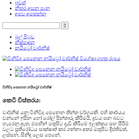
පුවත්
නිතර අසන පැන
අපව අමතන්න
මුල් පිටුව
නිෂ්පාදන
නයිට්‍රෝ වාර්නිෂ්
විනිවිද පෙනෙන නයිට්‍රෝ වාර්නිෂ්
කෙටි විස්තරය:
වාර්නිෂ් යනු විනිවිද පෙනෙන තීන්ත වර්ගයකි. එහි කාර්යය
වන්නේ ඉසින හෝ රෝල් පින්තාරු කිරීමයි, ද්‍රවය ඝන බවට
හැරෙනු ඇත, එමඟින් මතුපිට දැඩි කිරීමේ ඉලක්කය සහ සීරීම්
වලට ප්‍රතිරෝධය සාක්ෂාත් කර ගන්නා අතර මතුපිට දීප්තිමත්,
ලස්සන, සිනිඳු ලෙස පෙනේ.