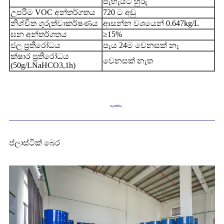
පැහැයට හුරු
උපරිම VOC අන්තර්ගතය
720 ට අඩු
නිශ්චිත ගුරුත්වාකර්ෂණය
ආසන්න වශයෙන් 0.647kg/L
ඝන අන්තර්ගතය
≥15%
ජල ප්‍රතිරෝධය
පැය 24ම වෙනසක් නෑ
ක්ෂාර ප්‍රතිරෝධය
වෙනසක් නැත
(50g/LNaHCO3,1h)
පැකේජය
ප්ලාස්ටික් බෙර