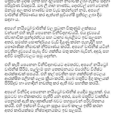
මතුපිටක දෝෂ රහිත සහ දිලිසෙන නිමාවක් ලබා ගැනීම සඳහා
පරිපූර්ණ විසඳුමයි. ඔබ ලී ගෘහ භාණ්ඩ, දොරවල් හෝ වෙනත්
ඕනෑම අලංකාර භාණ්ඩ මත වැඩ කරන්නේ නම්, අපගේ
වාර්නිෂ් නිර්මාණය කර ඇත්තේ සුවිශේෂී ප්‍රතිඵල ලබා දීම
සඳහා ය.
අපගේ නයිට්‍රෝ වාර්නිෂ් වල ප්‍රධාන විකුණුම් ලක්ෂ්‍යය
වන්නේ එහි කැපී පෙනෙන විනිවිදභාවයයි. එය ද්‍රව්‍යයේ
ස්වාභාවික සුන්දරත්වය සහ ධාන්‍ය බැබළීමට ඉඩ සලසන
අතර, සමස්ත සෞන්දර්යය වැඩි දියුණු කරන පැහැදිලි සහ
පෞරාණික නිමාවක් නිර්මාණය කරයි. අපගේ වාර්නිෂ් යටින්
පවතින ද්‍රව්‍යයේ සැබෑ ජීව ශක්තිය මතු කරන බැවින්, අඳුරු සහ
අජීවී මතුපිටවලට සමු දෙන්න.
එහි කැපී පෙනෙන විනිවිදභාවයට අමතරව, අපගේ නයිට්‍රෝ
වාර්නිෂ් සීරීම්, පැල්ලම් සහ තෙතමනයට එරෙහිව විශිෂ්ට
ආරක්ෂාවක් සපයයි. එහි කල් පවතින සහ ශක්තිමත් පටලය
ආරක්ෂිත පලිහක් ලෙස ක්‍රියා කරයි, ඔබේ මතුපිට දිගු කාලයක්
පිරිසිදුව හා හොඳින් නඩත්තු කර ඇති බව සහතික කරයි.
අපගේ විනිවිද පෙනෙන නයිට්‍රෝ වාර්නිෂ් යෙදීම සුළඟක්. එය
සුමටව හා ඒකාකාරව පැතිරී යන අතර, ඔබේ මතුපිට වෘත්තීය
පෙනුමක් ඇති කලාකෘතියක් බවට පහසුවෙන් පරිවර්තනය
කරයි. එහි ඉක්මන් වියළන සූත්‍රය ඔබේ කාලය ඉතිරි කරන
අතර කාර්යක්ෂම නිෂ්පාදනයකට ඉඩ සලසයි.