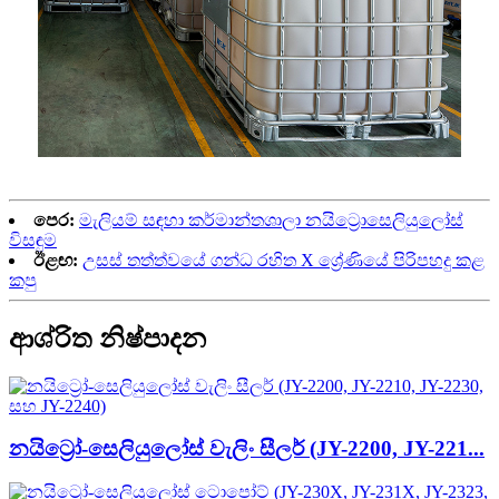
පෙර:
මැලියම් සඳහා කර්මාන්තශාලා නයිට්‍රොසෙලියුලෝස්
විසඳුම
ඊළඟ:
උසස් තත්ත්වයේ ගන්ධ රහිත X ශ්‍රේණියේ පිරිපහදු කළ
කපු
ආශ්රිත නිෂ්පාදන
නයිට්‍රෝ-සෙලියුලෝස් වැලිං සීලර් (JY-2200, JY-221...