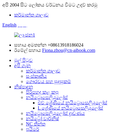
අපි 2004 සිට ලෝකය වර්ධනය වීමට උදව් කරමු
කර්මාන්ත ශාලාව
English
中文
සහාය අමතන්න
+08613918186024
ඊමේල් සහාය
Fiona.zhou@cn-aibook.com
මුල් පිටුව
අපි ගැන
කර්මාන්ත ශාලාව
සංස්කෘතිය
ගෞරවය සහ සුදුසුකම්
නිෂ්පාදන
පිරිපහදු කළ කපු
නයිට්‍රොසෙලියුලෝස්
එච් ශ්‍රේණියේ නයිට්‍රොසෙලියුලෝස්
L ශ්‍රේණියේ නයිට්‍රොසෙලියුලෝස්
නයිට්‍රොසෙලියුලෝස් ද්‍රාවණය
නයිට්‍රෝ වාර්නිෂ්
NC තීන්ත
ප්‍රයිමර්