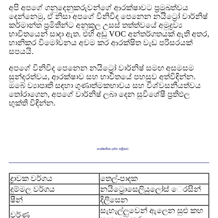
අපි අපගේ ගනුදෙනුකරුවන්ගේ ආරක්ෂාවට ප්‍රමුඛත්වය
දෙන්නෙමු, ඒ නිසා අපගේ විනිවිද පෙනෙන නයිට්‍රෝ වාර්නිෂ්
කර්මාන්ත ප්‍රමිතීන්ට අනුකූල උසස් තත්ත්වයේ අමුද්‍රව්‍ය
භාවිතයෙන් සාදා ඇත. එහි අඩු VOC අන්තර්ගතයක් ඇති අතර,
හානිකර විමෝචනය අවම කර ආරක්ෂිත වැඩ පරිසරයක්
සපයයි.
අපගේ විනිවිද පෙනෙන නයිට්‍රෝ වාර්නිෂ් සමඟ අසමසම
සුන්දරත්වය, ආරක්ෂාව සහ භාවිතයේ පහසුව අත්විඳින්න.
ඔබේ ව්‍යාපෘති සඳහා ගුණාත්මකභාවය සහ විශ්වසනීයත්වය
තෝරාගෙන, අපගේ වාර්නිෂ් ලබා දෙන සුවිශේෂී ප්‍රතිඵල
භුක්ති විඳින්න.
තාක්ෂණික දත්ත පත්‍රිකාව
ද්‍රාවක වර්ගය
තෙල්-පාදක
දුම්මල වර්ගය
නයිට්‍රොසෙලියුලෝස් ෙරසින්
ෂීන්
දිලිසෙන
සැහැල්ලුවෙන් ඇලෙන සුළු කහ
වර්ණ