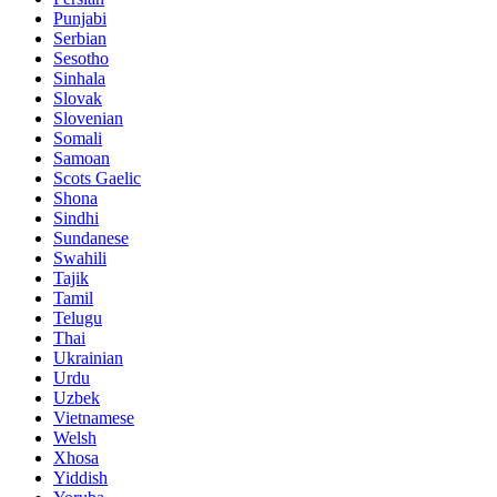
Punjabi
Serbian
Sesotho
Sinhala
Slovak
Slovenian
Somali
Samoan
Scots Gaelic
Shona
Sindhi
Sundanese
Swahili
Tajik
Tamil
Telugu
Thai
Ukrainian
Urdu
Uzbek
Vietnamese
Welsh
Xhosa
Yiddish