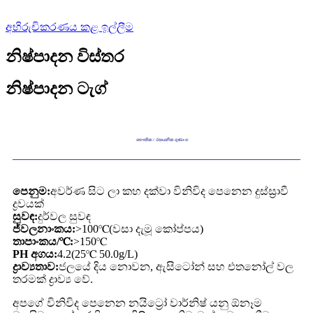
අභිරුචිකරණය කළ ඉල්ලීම
නිෂ්පාදන විස්තර
නිෂ්පාදන ටැග්
භෞතික / රසායනික ගුණාංග
පෙනුම:
අවර්ණ සිට ලා කහ දක්වා විනිවිද පෙනෙන දුස්ස්‍රාවී
ද්‍රවයක්
සුවඳ:
දුර්වල සුවඳ
ජ්වලනාංකය:
>100℃(වසා දැමූ කෝප්පය)
තාපාංකය/℃:
>150℃
PH අගය:
4.2(25℃ 50.0g/L)
ද්‍රාව්‍යතාව:
ජලයේ දිය නොවන, ඇසිටෝන් සහ එතනෝල් වල
තරමක් ද්‍රාව්‍ය වේ.
අපගේ විනිවිද පෙනෙන නයිට්‍රෝ වාර්නිෂ් යනු ඕනෑම