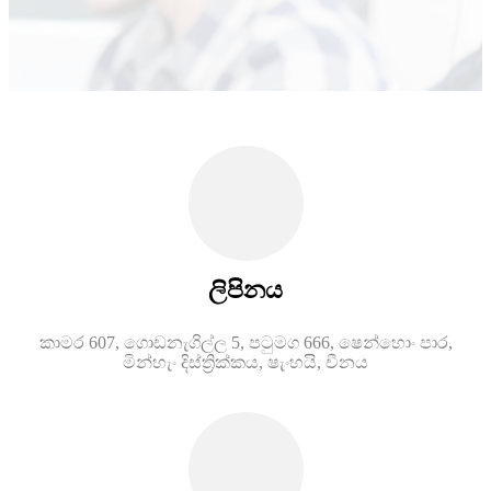
ලිපිනය
කාමර 607, ගොඩනැගිල්ල 5, පටුමග 666, ෂෙන්හොං පාර,
මින්හැං දිස්ත්‍රික්කය, ෂැංහයි, චීනය