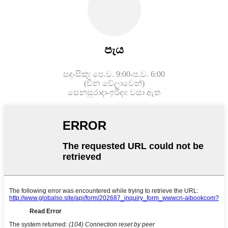
පැය
සඳු-සිකු: පෙ.ව. 9:00-ප.ව. 6:00
(චීන වේලාවෙන්)
සෙනසුරාදා-ඉරිදා: වසා ඇත