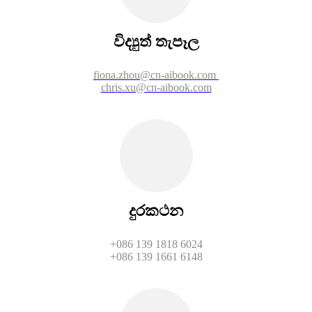
විද්‍යුත් තැපෑල
fiona.zhou@cn-aibook.com
chris.xu@cn-aibook.com
දුරකථන
+086 139 1818 6024
+086 139 1661 6148