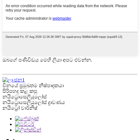
ඔබගේ පණිවිඩය මෙහි ලියා අපට එවන්න.
චීනයේ ප්‍රමුඛතම නිෂ්පාදකයා
පිරිපහදු කළ කපු
නයිට්‍රොසෙලියුලෝස්
නයිට්‍රොසෙලියුලෝස් ද්‍රාවණය
නයිට්‍රෝ වාර්නිෂ්