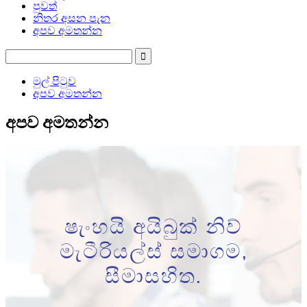
පුවත්
නිතර අසන පැන
අපව අමතන්න
මුල් පිටුව
අපව අමතන්න
අපව අමතන්න
ෂැංහයි අයිබුක් නිව්
මැටීරියල්ස් සමාගම,
සීමාසහිත.