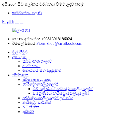
අපි 2004 සිට ලෝකය වර්ධනය වීමට උදව් කරමු
කර්මාන්ත ශාලාව
English
中文
සහාය අමතන්න
+08613918186024
ඊමේල් සහාය
Fiona.zhou@cn-aibook.com
මුල් පිටුව
අපි ගැන
කර්මාන්ත ශාලාව
සංස්කෘතිය
ගෞරවය සහ සුදුසුකම්
නිෂ්පාදන
පිරිපහදු කළ කපු
නයිට්‍රොසෙලියුලෝස්
එච් ශ්‍රේණියේ නයිට්‍රොසෙලියුලෝස්
L ශ්‍රේණියේ නයිට්‍රොසෙලියුලෝස්
නයිට්‍රොසෙලියුලෝස් ද්‍රාවණය
නයිට්‍රෝ වාර්නිෂ්
NC තීන්ත
ප්‍රයිමර්