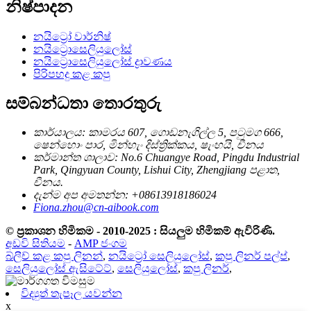
නිෂ්පාදන
නයිට්‍රෝ වාර්නිෂ්
නයිට්‍රොසෙලියුලෝස්
නයිට්‍රොසෙලියුලෝස් ද්‍රාවණය
පිරිපහදු කළ කපු
සම්බන්ධතා තොරතුරු
කාර්යාලය: කාමරය 607, ගොඩනැගිල්ල 5, පටුමග 666,
ෂෙන්හොං පාර, මින්හැං දිස්ත්‍රික්කය, ෂැංහයි, චීනය
කර්මාන්ත ශාලාව: No.6 Chuangye Road, Pingdu Industrial
Park, Qingyuan County, Lishui City, Zhengjiang පළාත,
චීනය.
දැන්ම අප අමතන්න: +08613918186024
Fiona.zhou@cn-aibook.com
© ප්‍රකාශන හිමිකම - 2010-2025 : සියලුම හිමිකම් ඇවිරිණි.
අඩවි සිතියම
-
AMP ජංගම
බ්ලීච් කළ කපු ලිනන්
,
නයිට්‍රෝ සෙලියුලෝස්
,
කපු ලිනර් පල්ප්
,
සෙලියුලෝස් ඇසිටේට්
,
සෙලියුලෝස්
,
කපු ලිනර්
,
විද්‍යුත් තැපෑල යවන්න
x