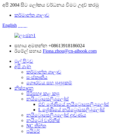
අපි 2004 සිට ලෝකය වර්ධනය වීමට උදව් කරමු
කර්මාන්ත ශාලාව
English
中文
සහාය අමතන්න
+08613918186024
ඊමේල් සහාය
Fiona.zhou@cn-aibook.com
මුල් පිටුව
අපි ගැන
කර්මාන්ත ශාලාව
සංස්කෘතිය
ගෞරවය සහ සුදුසුකම්
නිෂ්පාදන
පිරිපහදු කළ කපු
නයිට්‍රොසෙලියුලෝස්
එච් ශ්‍රේණියේ නයිට්‍රොසෙලියුලෝස්
L ශ්‍රේණියේ නයිට්‍රොසෙලියුලෝස්
නයිට්‍රොසෙලියුලෝස් ද්‍රාවණය
නයිට්‍රෝ වාර්නිෂ්
NC තීන්ත
ප්‍රයිමර්