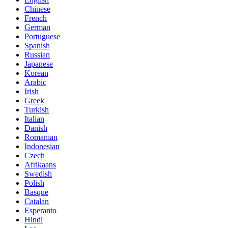
Chinese
French
German
Portuguese
Spanish
Russian
Japanese
Korean
Arabic
Irish
Greek
Turkish
Italian
Danish
Romanian
Indonesian
Czech
Afrikaans
Swedish
Polish
Basque
Catalan
Esperanto
Hindi