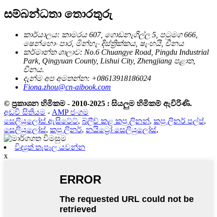
සම්බන්ධතා තොරතුරු
කාර්යාලය: කාමරය 607, ගොඩනැගිල්ල 5, පටුමග 666,
ෂෙන්හොං පාර, මින්හැං දිස්ත්‍රික්කය, ෂැංහයි, චීනය
කර්මාන්ත ශාලාව: No.6 Chuangye Road, Pingdu Industrial
Park, Qingyuan County, Lishui City, Zhengjiang පළාත,
චීනය.
දැන්ම අප අමතන්න: +08613918186024
Fiona.zhou@cn-aibook.com
© ප්‍රකාශන හිමිකම - 2010-2025 : සියලුම හිමිකම් ඇවිරිණි.
අඩවි සිතියම
-
AMP ජංගම
සෙලියුලෝස් ඇසිටේට්
,
බ්ලීච් කළ කපු ලිනන්
,
කපු ලිනර් පල්ප්
,
සෙලියුලෝස්
,
කපු ලිනර්
,
නයිට්‍රෝ සෙලියුලෝස්
,
විද්‍යුත් තැපෑල යවන්න
x