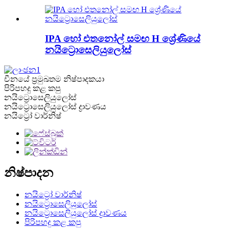
IPA හෝ එතනෝල් සමඟ H ශ්‍රේණියේ
නයිට්‍රොසෙලියුලෝස්
චීනයේ ප්‍රමුඛතම නිෂ්පාදකයා
පිරිපහදු කළ කපු
නයිට්‍රොසෙලියුලෝස්
නයිට්‍රොසෙලියුලෝස් ද්‍රාවණය
නයිට්‍රෝ වාර්නිෂ්
නිෂ්පාදන
නයිට්‍රෝ වාර්නිෂ්
නයිට්‍රොසෙලියුලෝස්
නයිට්‍රොසෙලියුලෝස් ද්‍රාවණය
පිරිපහදු කළ කපු