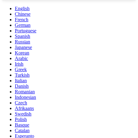
English
Chinese
French
German
Portuguese
Spanish
Russian
Japanese
Korean
Arabic
Irish
Greek
Turkish
Italian
Danish
Romanian
Indonesian
Czech
Afrikaans
Swedish
Polish
Basque
Catalan
Esperanto