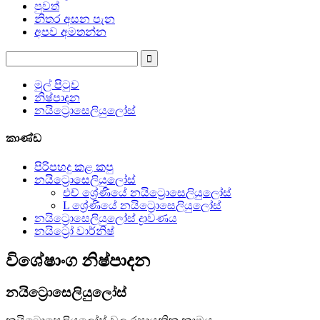
පුවත්
නිතර අසන පැන
අපව අමතන්න
මුල් පිටුව
නිෂ්පාදන
නයිට්‍රොසෙලියුලෝස්
කාණ්ඩ
පිරිපහදු කළ කපු
නයිට්‍රොසෙලියුලෝස්
එච් ශ්‍රේණියේ නයිට්‍රොසෙලියුලෝස්
L ශ්‍රේණියේ නයිට්‍රොසෙලියුලෝස්
නයිට්‍රොසෙලියුලෝස් ද්‍රාවණය
නයිට්‍රෝ වාර්නිෂ්
විශේෂාංග නිෂ්පාදන
නයිට්‍රොසෙලියුලෝස්