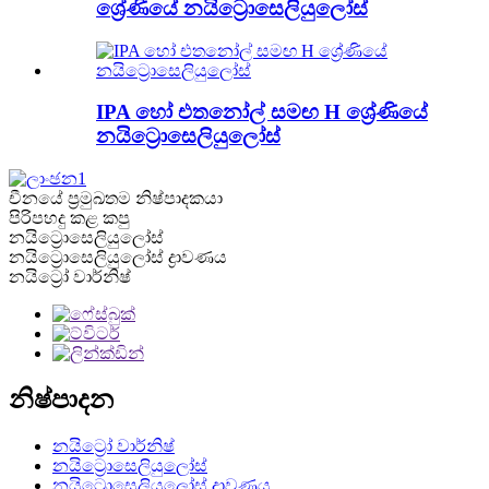
ශ්‍රේණියේ නයිට්‍රොසෙලියුලෝස්
IPA හෝ එතනෝල් සමඟ H ශ්‍රේණියේ
නයිට්‍රොසෙලියුලෝස්
චීනයේ ප්‍රමුඛතම නිෂ්පාදකයා
පිරිපහදු කළ කපු
නයිට්‍රොසෙලියුලෝස්
නයිට්‍රොසෙලියුලෝස් ද්‍රාවණය
නයිට්‍රෝ වාර්නිෂ්
නිෂ්පාදන
නයිට්‍රෝ වාර්නිෂ්
නයිට්‍රොසෙලියුලෝස්
නයිට්‍රොසෙලියුලෝස් ද්‍රාවණය