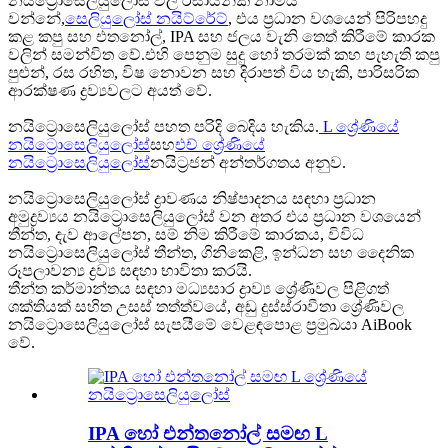
නයිට්‍රොසෙලියුලෝස් වල රසායනික නාමය
වන්නේ,
සෙලියුලෝස් නයිට්රේට්
, එය ප්‍රධාන වශයෙන් පිරිපහදු
කළ කපු සහ එතනෝල්, IPA සහ ජලය වැනි තෙත් කිරීමේ කාරක
වලින් සමන්විත වේ.එහි පෙනුම සුදු හෝ තරමක් කහ පැහැති කපු
පුළුන්, රස රහිත, විෂ නොවන සහ දිරාපත් විය හැකි, පාරිසරික
ආරක්ෂණ ද්‍රව්‍යවලට අයත් වේ.
නයිට්‍රොසෙලියුලෝස් පහත පරිදි බෙදිය හැකිය.
L ශ්‍රේණියේ
නයිට්‍රොසෙලියුලෝස්
සහ
එච් ශ්‍රේණියේ
නයිට්‍රොසෙලියුලෝස්
නයිට්‍රජන් අන්තර්ගතය අනුව.
නයිට්‍රොසෙලියුලෝස් ද්‍රාවණය නිෂ්පාදනය සඳහා ප්‍රධාන
අමුද්‍රව්‍යය නයිට්‍රොසෙලියුලෝස් වන අතර එය ප්‍රධාන වශයෙන්
තීන්ත, දැව ආලේපන, සම් නිම කිරීමේ කාරකය, විවිධ
නයිට්‍රොසෙලියුලෝස් තීන්ත, ගිනිකෙළි, ඉන්ධන සහ දෛනික
රූපලාවන්‍ය ද්‍රව්‍ය සඳහා භාවිතා කරයි.
තීන්ත කර්මාන්තය සඳහා මධ්‍යසාර ද්‍රාව්‍ය ශ්‍රේණිවල පිළිගත්
ශක්තියක් සහිත උසස් තත්ත්වයේ, අඩු දුස්ස්රාවීතා ශ්‍රේණිවල
නයිට්‍රොසෙලියුලෝස් සැපයීමේ වෙළඳපොළ ප්‍රමුඛයා AiBook
වේ.
IPA හෝ එන්තනෝල් සමඟ L