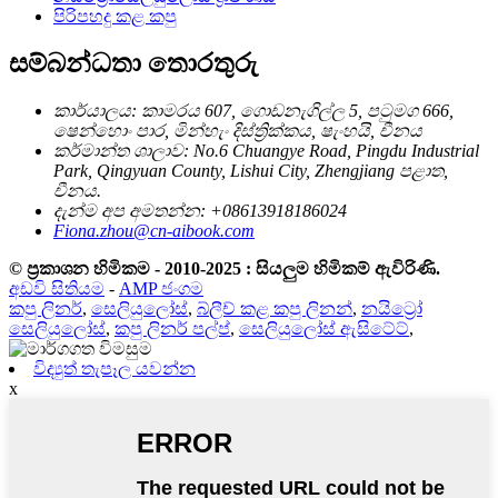
පිරිපහදු කළ කපු
සම්බන්ධතා තොරතුරු
කාර්යාලය: කාමරය 607, ගොඩනැගිල්ල 5, පටුමග 666,
ෂෙන්හොං පාර, මින්හැං දිස්ත්‍රික්කය, ෂැංහයි, චීනය
කර්මාන්ත ශාලාව: No.6 Chuangye Road, Pingdu Industrial
Park, Qingyuan County, Lishui City, Zhengjiang පළාත,
චීනය.
දැන්ම අප අමතන්න: +08613918186024
Fiona.zhou@cn-aibook.com
© ප්‍රකාශන හිමිකම - 2010-2025 : සියලුම හිමිකම් ඇවිරිණි.
අඩවි සිතියම
-
AMP ජංගම
කපු ලිනර්
,
සෙලියුලෝස්
,
බ්ලීච් කළ කපු ලිනන්
,
නයිට්‍රෝ
සෙලියුලෝස්
,
කපු ලිනර් පල්ප්
,
සෙලියුලෝස් ඇසිටේට්
,
විද්‍යුත් තැපෑල යවන්න
x