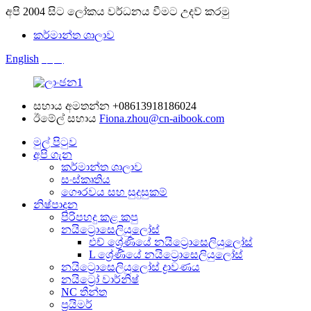
අපි 2004 සිට ලෝකය වර්ධනය වීමට උදව් කරමු
කර්මාන්ත ශාලාව
English
中文
සහාය අමතන්න
+08613918186024
ඊමේල් සහාය
Fiona.zhou@cn-aibook.com
මුල් පිටුව
අපි ගැන
කර්මාන්ත ශාලාව
සංස්කෘතිය
ගෞරවය සහ සුදුසුකම්
නිෂ්පාදන
පිරිපහදු කළ කපු
නයිට්‍රොසෙලියුලෝස්
එච් ශ්‍රේණියේ නයිට්‍රොසෙලියුලෝස්
L ශ්‍රේණියේ නයිට්‍රොසෙලියුලෝස්
නයිට්‍රොසෙලියුලෝස් ද්‍රාවණය
නයිට්‍රෝ වාර්නිෂ්
NC තීන්ත
ප්‍රයිමර්