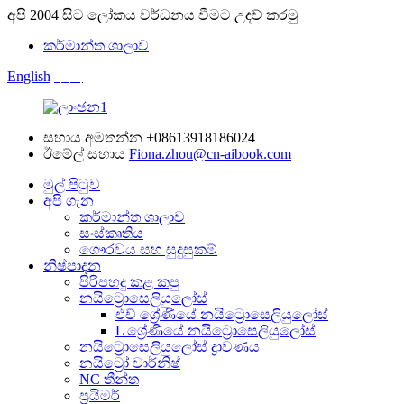
අපි 2004 සිට ලෝකය වර්ධනය වීමට උදව් කරමු
කර්මාන්ත ශාලාව
English
中文
සහාය අමතන්න
+08613918186024
ඊමේල් සහාය
Fiona.zhou@cn-aibook.com
මුල් පිටුව
අපි ගැන
කර්මාන්ත ශාලාව
සංස්කෘතිය
ගෞරවය සහ සුදුසුකම්
නිෂ්පාදන
පිරිපහදු කළ කපු
නයිට්‍රොසෙලියුලෝස්
එච් ශ්‍රේණියේ නයිට්‍රොසෙලියුලෝස්
L ශ්‍රේණියේ නයිට්‍රොසෙලියුලෝස්
නයිට්‍රොසෙලියුලෝස් ද්‍රාවණය
නයිට්‍රෝ වාර්නිෂ්
NC තීන්ත
ප්‍රයිමර්