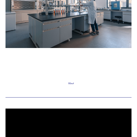
වීඩියෝ