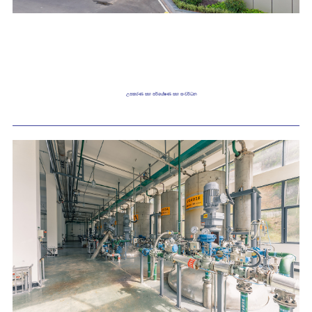
උපකරණ සහ පර්යේෂණ සහ සංවර්ධන