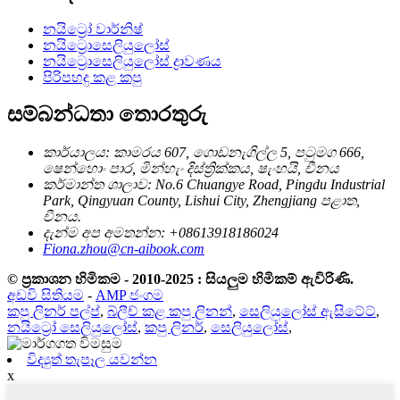
නයිට්‍රෝ වාර්නිෂ්
නයිට්‍රොසෙලියුලෝස්
නයිට්‍රොසෙලියුලෝස් ද්‍රාවණය
පිරිපහදු කළ කපු
සම්බන්ධතා තොරතුරු
කාර්යාලය: කාමරය 607, ගොඩනැගිල්ල 5, පටුමග 666,
ෂෙන්හොං පාර, මින්හැං දිස්ත්‍රික්කය, ෂැංහයි, චීනය
කර්මාන්ත ශාලාව: No.6 Chuangye Road, Pingdu Industrial
Park, Qingyuan County, Lishui City, Zhengjiang පළාත,
චීනය.
දැන්ම අප අමතන්න: +08613918186024
Fiona.zhou@cn-aibook.com
© ප්‍රකාශන හිමිකම - 2010-2025 : සියලුම හිමිකම් ඇවිරිණි.
අඩවි සිතියම
-
AMP ජංගම
කපු ලිනර් පල්ප්
,
බ්ලීච් කළ කපු ලිනන්
,
සෙලියුලෝස් ඇසිටේට්
,
නයිට්‍රෝ සෙලියුලෝස්
,
කපු ලිනර්
,
සෙලියුලෝස්
,
විද්‍යුත් තැපෑල යවන්න
x