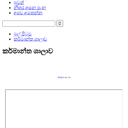
පුවත්
නිතර අසන පැන
අපව අමතන්න
මුල් පිටුව
කර්මාන්ත ශාලාව
කර්මාන්ත ශාලාව
පින්තූරය සහ VR