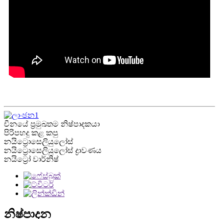
චීනයේ ප්‍රමුඛතම නිෂ්පාදකයා
පිරිපහදු කළ කපු
නයිට්‍රොසෙලියුලෝස්
නයිට්‍රොසෙලියුලෝස් ද්‍රාවණය
නයිට්‍රෝ වාර්නිෂ්
නිෂ්පාදන